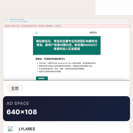
LYLARES BLOG
浅色
全部
AD SPACE
640×108
LYLARES