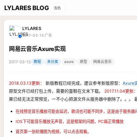
LYLARES BLOG
浅色
LYLARES
2017-03-13
·
广东
✓
网易云音乐Axure实现
2017-03-13
教程
未分类
axure
原型
网易云音乐
2018.03.13更新：
新版教程已经完成，建议参考新版原型：
Axur
原型文件已经打包上传，需要的童鞋在文末下载。
2017.11.04更新
果已经无法正常预览，一不小心把源文件从服务器中删除了。。。 
在线预览音乐播放可能会延迟，歌词也可能不同步，这是由于服务器
IOS下可能音乐播放无声音，这是框架的问题，PC端正常播放
首页第一张轮播图为视频，可以点击观看。