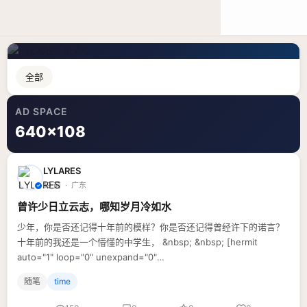
LYLARES BLOG
浅色
全部
AD SPACE
640×108
LYLARES
19 前 · 广东
曾许少日立云志，哪知岁月冷如水
少年，你是否还记得十年前的模样？你是否还记得曾经许下的诺言？
十年前的我还是一个懵懂的中学生， &nbsp; &nbsp; [hermit
auto="1" loop="0" unexpand="0"
fullheight="0"]netease_songs#:335898[/h
随笔
time