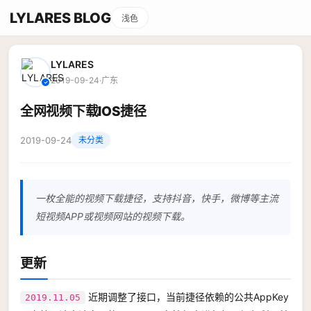
LYLARES BLOG
浅色
LYLARES
2019-09-24
·
广东
✓
全网视频下载IOS捷径
2019-09-24
未分类
一枚全能的视频下载捷径，支持抖音，快手，微博等主流
短视频APP或视频网站的视频下载。
更新
近期调整了接口，当前捷径依赖的公共AppKey
2019.11.05