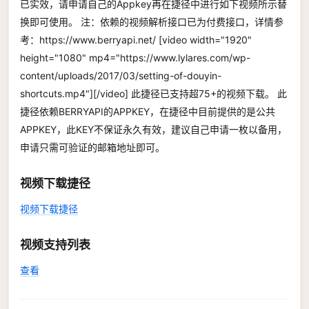
已实效，请申请自己的Appkey再在捷径中进行如下视频所示替
换即可使用。 注：依赖的视频解析接口已为付费接口，详情参
考：https://www.berryapi.net/ [video width="1920"
height="1080" mp4="https://www.lylares.com/wp-
content/uploads/2017/03/setting-of-douyin-
shortcuts.mp4"][/video] 此捷径已支持超75+的视频下载。 此
捷径依赖BERRYAPI的APPKEY，在捷径中目前提供的是公共
APPKEY，此KEY不保证永久有效，建议自己申请一枚以备用，
申请只需可验证的邮箱地址即可。
视频下载捷径
视频下载捷径
视频支持列表
查看