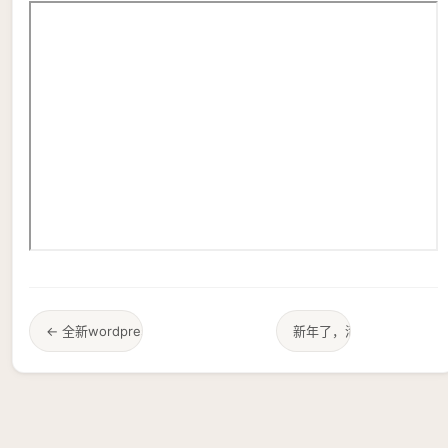
← 全新wordpress附件下载插件EOS
新年了，清洁一波.. →